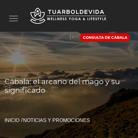
Toggle
navigation
Select Language
▼
CONSULTA DE CÁBALA
Cábala: el arcano del mago y su
significado
INICIO
NOTICIAS Y PROMOCIONES