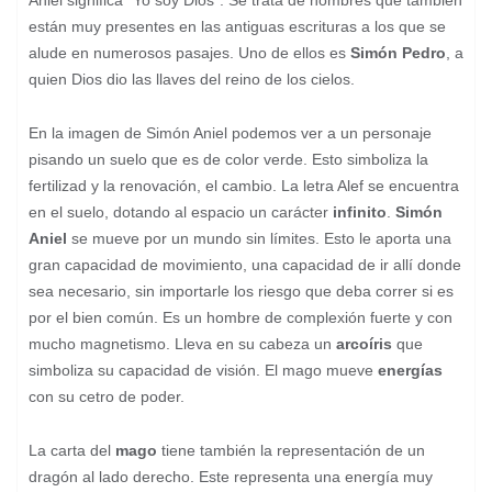
Aniel significa “Yo soy Dios”. Se trata de nombres que también
están muy presentes en las antiguas escrituras a los que se
alude en numerosos pasajes. Uno de ellos es
Simón Pedro
, a
quien Dios dio las llaves del reino de los cielos.
En la imagen de Simón Aniel podemos ver a un personaje
pisando un suelo que es de color verde. Esto simboliza la
fertilizad y la renovación, el cambio. La letra Alef se encuentra
en el suelo, dotando al espacio un carácter
infinito
.
Simón
Aniel
se mueve por un mundo sin límites. Esto le aporta una
gran capacidad de movimiento, una capacidad de ir allí donde
sea necesario, sin importarle los riesgo que deba correr si es
por el bien común. Es un hombre de complexión fuerte y con
mucho magnetismo. Lleva en su cabeza un
arcoíris
que
simboliza su capacidad de visión. El mago mueve
energías
con su cetro de poder.
La carta del
mago
tiene también la representación de un
dragón al lado derecho. Este representa una energía muy