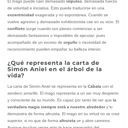
El mago puede caer demasiado
impulso
, demasiada fuerza
de voluntad e iniciativa. Esto puede traducirse en una
excentricidad
exagerada y no espontánea. Cuando se
vuelve agresivo y demasiado exhibicionista cae en su vicio. El
conflicto
surge cuando sus planes comienzan a ser
demasiado fantasiosos o imposibles de ejecutar, pues
acompañado de un exceso de
orgullo
o necesidad de
reconocimiento pueden empañar su belleza interior.
¿Qué representa la carta de
Simón Aniel en el árbol de la
vida?
La carta de Simón Aniel se representa en la
Cábala
con el
sendero amarillo. El mago representa a un ser muy despierto
y consciente de su mundo. Es capaz por tanto de ver que
la
verdadera magia siempre está a nuestro alrededor
y lo
demuestra de forma altruista. El mago en su virtud no se cree
superior, si no que de forma
altruista
ve y abre caminos.
Aunque muchas veces esto le hace merecedor del