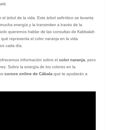
web.
l árbol de la vida. Este árbol sefirótico se levanta
 mucha energía y la transmiten a través de la
 solo queremos hablar de las consultas de Kabbalah
 qué representa el color naranja en la vida
os cada día.
e ofrecemos información sobre el
color naranja
, pero
s. Sobre la energía de los colores en la
mos
cursos online de Cábala
que te ayudarán a