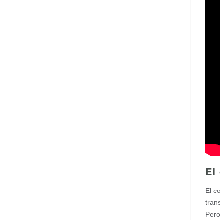
El
El c
tran
Pero