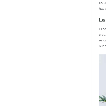
es u
habl
La
El c
crea
es c
nues