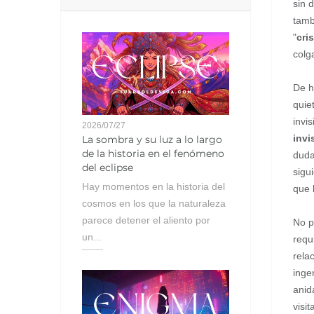
sin 
tamb
"
cris
colg
De h
quiet
invi
2026/07/27
invi
La sombra y su luz a lo largo
de la historia en el fenómeno
duda
del eclipse
sigu
Hay momentos en la historia del
que 
cosmos en los que la naturaleza
parece detener el aliento por
No p
un...
requ
rela
inge
anid
visi