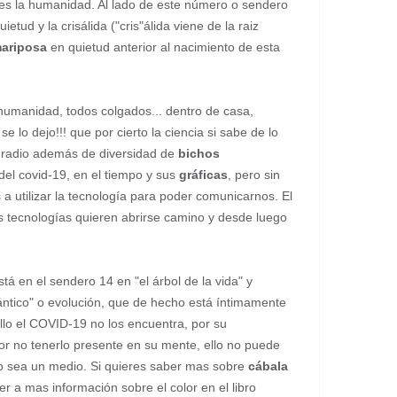
" es la humanidad. Al lado de este número o sendero
tud y la crisálida ("cris"álida viene de la raiz
ariposa
en quietud anterior al nacimiento de esta
 humanidad, todos colgados... dentro de casa,
se lo dejo!!! que por cierto la ciencia si sabe de lo
de radio además de diversidad de
bichos
del covid-19, en el tiempo y sus
gráficas
, pero sin
a utilizar la tecnología para poder comunicarnos. El
s tecnologías quieren abrirse camino y desde luego
á en el sendero 14 en "el árbol de la vida" y
uántico" o evolución, que de hecho está íntimamente
ello el COVID-19 no los encuentra, por su
r no tenerlo presente en su mente, ello no puede
lo sea un medio. Si quieres saber mas sobre
cábala
 a mas información sobre el color en el libro