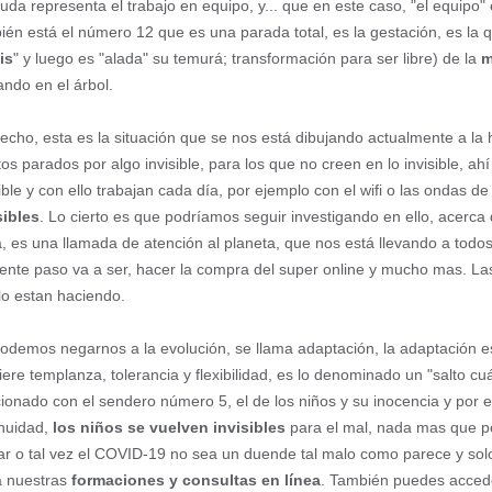
duda representa el trabajo en equipo, y... que en este caso, "el equipo
ién está el número 12 que es una parada total, es la gestación, es la quie
is
" y luego es "alada" su temurá; transformación para ser libre) de la
m
ando en el árbol.
echo, esta es la situación que se nos está dibujando actualmente a la
os parados por algo invisible, para los que no creen en lo invisible, ahí 
sible y con ello trabajan cada día, por ejemplo con el wifi o las ondas 
sibles
. Lo cierto es que podríamos seguir investigando en ello, acerca 
, es una llamada de atención al planeta, que nos está llevando a todos 
iente paso va a ser, hacer la compra del super online y mucho mas. La
lo estan haciendo.
odemos negarnos a la evolución, se llama adaptación, la adaptación est
iere templanza, tolerancia y flexibilidad, es lo denominado un "salto c
cionado con el sendero número 5, el de los niños y su inocencia y por 
nuidad,
los niños se vuelven invisibles
para el mal, nada mas que po
ar o tal vez el COVID-19 no sea un duende tal malo como parece y so
ta nuestras
formaciones y consultas en línea
. También puedes acceder