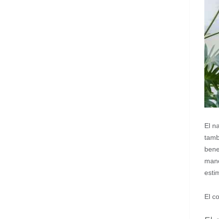
El n
tamb
bene
mand
esti
El c