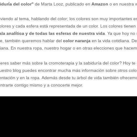
iduría del color"
de Marta Looz, publicado en
Amazon
o en nuestra 
lviendo al tema, hablando del color; los colores son muy importantes en e
olores y cada esfera está representada de un color. Los colores tienen
la analítica y de todas las esferas de nuestra vida
. Ya que hoy no
ne, también queremos hablar del
color naranja
en la vida cotidiana. De
diana. En nuestra ropa, nuestro hogar o en otras elecciones que hacem
eres saber más sobre la cromoterapia y la sabiduría del color? Hoy t
uestro blog puedes encontrar mucha más información sobre otros colore
entación y en la ropa. Además desde tu árbol de vida también ofrece
ntrarte contigo mismo y a conocerte mejor.