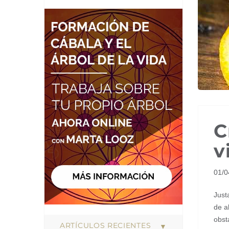
C
v
01/
Just
de a
obst
ARTÍCULOS RECIENTES