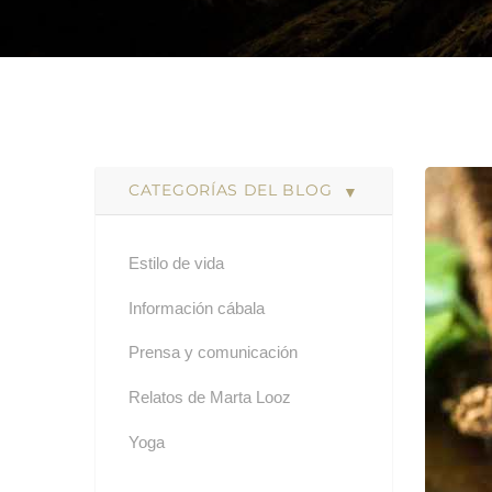
CATEGORÍAS DEL BLOG
Estilo de vida
Información cábala
Prensa y comunicación
Relatos de Marta Looz
Yoga