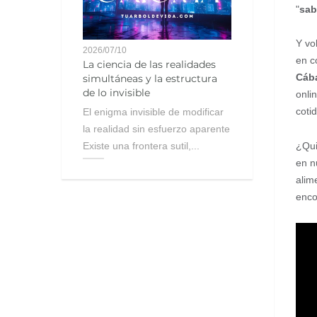
"
sab
Y vo
2026/07/10
en c
La ciencia de las realidades
Cába
simultáneas y la estructura
de lo invisible
onli
coti
El enigma invisible de modificar
la realidad sin esfuerzo aparente
Existe una frontera sutil,...
¿Qui
en n
alim
enco