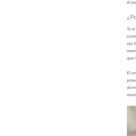
el p
¿Po
Si e
come
ojo 
ment
que 
El i
pote
dorm
ment