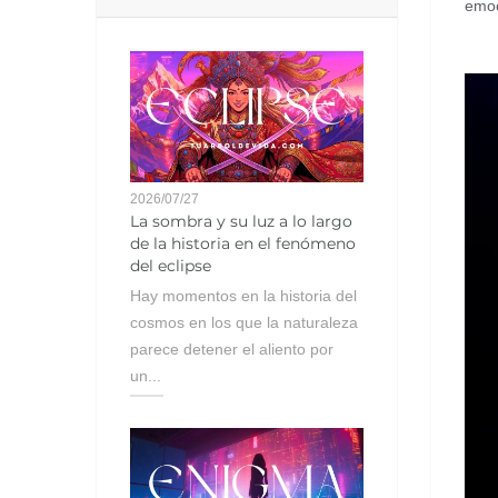
emoc
2026/07/27
La sombra y su luz a lo largo
de la historia en el fenómeno
del eclipse
Hay momentos en la historia del
cosmos en los que la naturaleza
parece detener el aliento por
un...