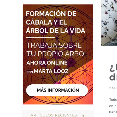
¿
d
27/
Todo
en n
hábi
ARTÍCULOS RECIENTES