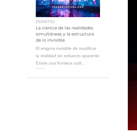
2026/07/10
La ciencia de las realidades
simultáneas y la estructura
de lo invisible
El enigma invisible de modificar
la realidad sin esfuerzo aparente
Existe una frontera sutil,...