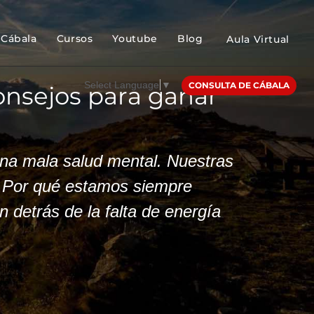
Cábala
Cursos
Youtube
Blog
Aula Virtual
Select Language
▼
CONSULTA DE CÁBALA
onsejos para ganar
una mala salud mental. Nuestras
 ¿Por qué estamos siempre
 detrás de la falta de energía