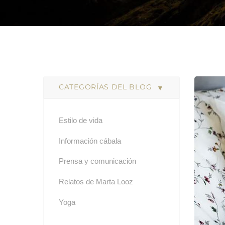
CATEGORÍAS DEL BLOG
Estilo de vida
Información cábala
Prensa y comunicación
Relatos de Marta Looz
Yoga