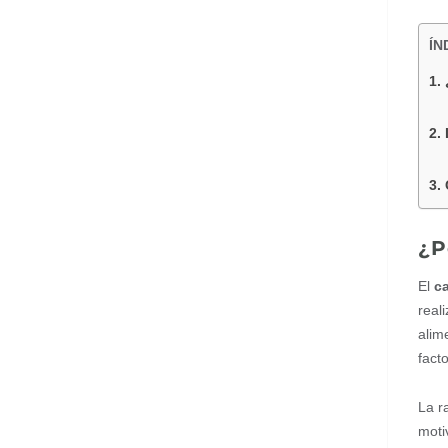
ÍN
¿P
El
c
real
alim
fact
La r
moti