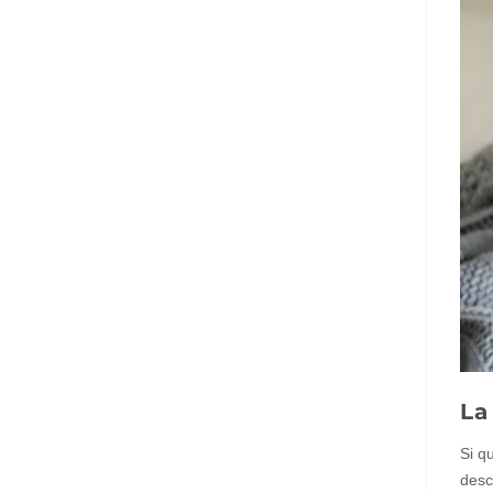
La
Si q
desc