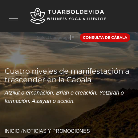
Toggle
navigation
Select Language
▼
CONSULTA DE CÁBALA
Cuatro niveles de manifestación a
trascender en la Cábala
Atzilut o emanación. Briah o creación. Yetzirah o
formación. Assiyah o acción.
INICIO
NOTICIAS Y PROMOCIONES