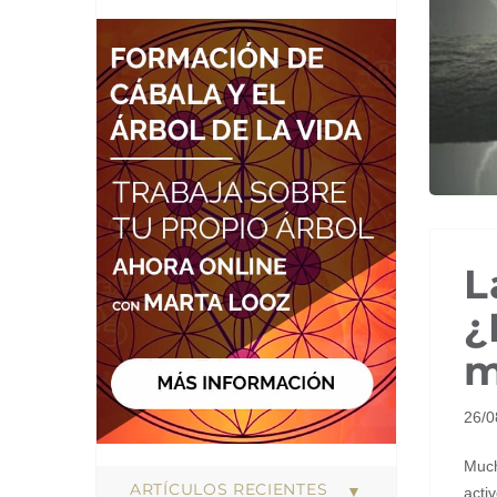
L
¿
m
26/
Much
ARTÍCULOS RECIENTES
acti