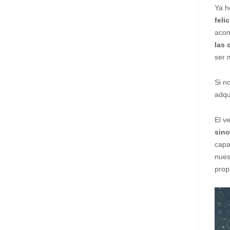
Ya h
feli
acon
las 
ser 
Si n
adqui
El v
sino
capa
nues
prop