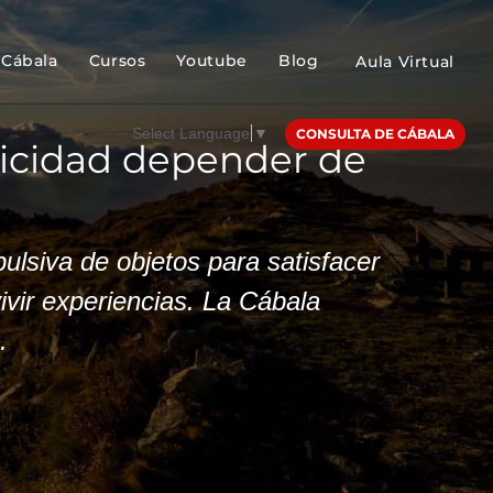
Cábala
Cursos
Youtube
Blog
Aula Virtual
Select Language
▼
CONSULTA DE CÁBALA
elicidad depender de
ulsiva de objetos para satisfacer
ivir experiencias. La Cábala
.