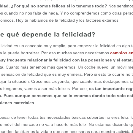
cidad. ¿Por qué no somos felices si lo tenemos todo?
Nos sentimos
ces cuando no nos falta de nada. Y no comprendemos como otras person
ómicos. Hoy te hablamos de la felicidad y los factores externos.
e qué depende la felicidad?
elicidad es un concepto muy amplio, para empezar la felicidad es algo 
ra le puede horrorizar. Por eso muchas veces necesitamos
cambios en
uy frecuente relacionar la felicidad con las posesiones y el estat
nita. Cuanto más tenemos más queremos. Un coche nuevo, un móvil mej
a sensación de felicidad que es muy efímera. Pero si esto te ocurre no t
jar la situación. Crecemos creyendo, que cuanto mas destaquemos so
s tengamos, vamos a ser más felices. Por eso,
es tan importante re
s. Pues aunque pensemos que se lo estamos dando todo solo es
bienes materiales
.
 pesar de tener todas tus necesidades básicas cubiertas no eres feliz
mo móvil del mercado no va a hacerte más feliz. No estamos diciendo 
pueden facilitarnos la vida o que son necesarias para nuestra activid