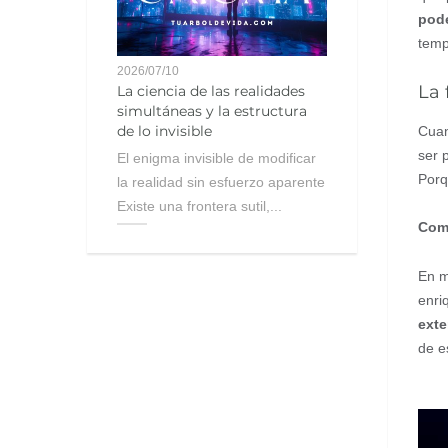
pode
temp
2026/07/10
La 
La ciencia de las realidades
simultáneas y la estructura
de lo invisible
Cuan
ser 
El enigma invisible de modificar
Porq
la realidad sin esfuerzo aparente
Existe una frontera sutil,...
Como
En m
enri
exte
de e