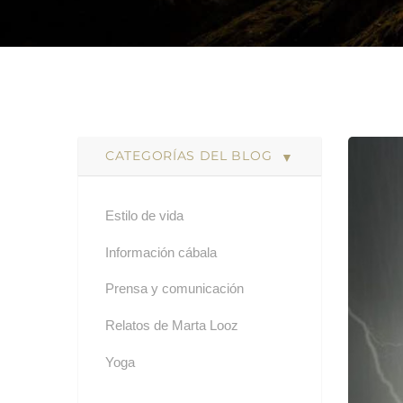
CATEGORÍAS DEL BLOG
Estilo de vida
Información cábala
Prensa y comunicación
Relatos de Marta Looz
Yoga