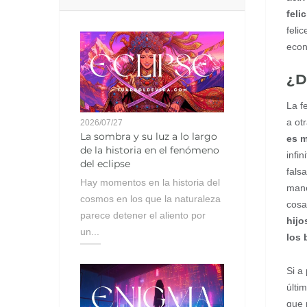
feli
feli
econ
¿D
La f
a ot
2026/07/27
La sombra y su luz a lo largo
es m
de la historia en el fenómeno
infi
del eclipse
fals
Hay momentos en la historia del
mane
cosmos en los que la naturaleza
cosa
parece detener el aliento por
hijo
un...
los 
Si a
últi
que 