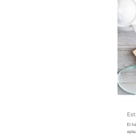
Est
El h
apla