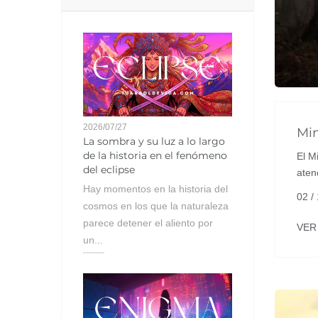
2026/07/27
Mi
La sombra y su luz a lo largo
de la historia en el fenómeno
El M
del eclipse
aten
Hay momentos en la historia del
02 /
cosmos en los que la naturaleza
parece detener el aliento por
VER
un...