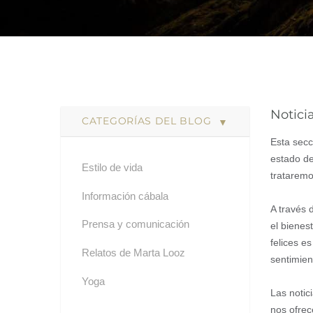
Noticia
CATEGORÍAS DEL BLOG
Esta secc
estado de
Estilo de vida
trataremo
Información cábala
A través 
Prensa y comunicación
el bienes
felices e
Relatos de Marta Looz
sentimien
Yoga
Las notic
nos ofrec