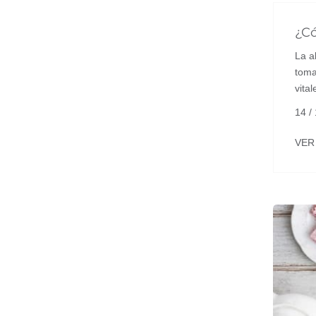
¿Có
La a
toma
vital
14 /
VER